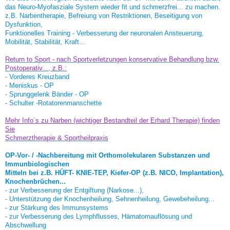
das Neuro-Myofasziale System wieder fit und schmerzfrei... zu machen.
z.B. Narbentherapie, Befreiung von Restriktionen, Beseitigung von
Dysfunktion,
Funktionelles Training - Verbesserung der neuronalen Ansteuerung,
Mobilität, Stabilität, Kraft...
Return to Sport - nach Sportverletzungen konservative Behandlung bzw.
Postoperativ..., z.B.:
- Vorderes Kreuzband
- Meniskus - OP
- Sprunggelenk Bänder - OP
- Schulter -Rotatorenmanschette
Mehr Info´s zu Narben (wichtiger Bestandteil der Erhard Therapie) finden
Sie
Schmerztherapie & Sportheilpraxis
OP-Vor- / -Nachbereitung mit Orthomolekularen Substanzen und
Immunbiologischen
Mitteln bei z.B. HÜFT- KNIE-TEP, Kiefer-OP (z.B. NICO, Implantation),
Knochenbrüchen...
- zur Verbesserung der Entgiftung (Narkose...),
- Unterstützung der Knochenheilung, Sehnenheilung, Gewebeheilung...
- zur Stärkung des Immunsystems
- zur Verbesserung des Lymphflusses, Hämatomauflösung und
Abschwellung