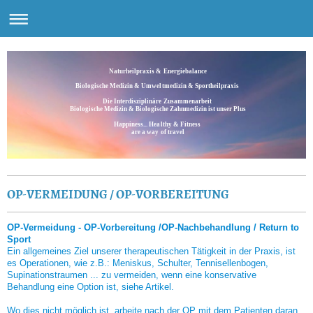
Naturheilpraxis & Energiebalance
Biologische Medizin & Umweltmedizin & Sportheilpraxis
Die Interdisziplinäre Zusammenarbeit
Biologische Medizin & Biologische Zahnmedizin ist unser Plus
Happiness... Healthy & Fitness
are a way of travel
OP-VERMEIDUNG / OP-VORBEREITUNG
OP-Vermeidung - OP-Vorbereitung /OP-Nachbehandlung / Return to
Sport
Ein allgemeines Ziel unserer therapeutischen Tätigkeit in der Praxis, ist
es Operationen, wie z.B.: Meniskus, Schulter, Tennisellenbogen,
Supinationstraumen ... zu vermeiden, wenn eine konservative
Behandlung eine Option ist, siehe Artikel.
Wo dies nicht möglich ist, arbeite nach der OP mit dem Patienten daran,