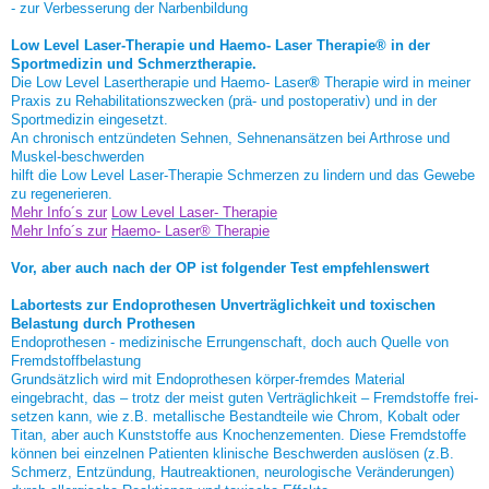
- zur Verbesserung der Narbenbildung
Low Level Laser-Therapie und Haemo- Laser Therapie®
in der
Sportmedizin und Schmerztherapie.
Die Low Level Lasertherapie und Haemo- Laser
®
Therapie wird in meiner
Praxis zu Rehabilitationszwecken (prä- und postoperativ) und in der
Sportmedizin eingesetzt.
An chronisch entzündeten Sehnen, Sehnenansätzen bei Arthrose und
Muskel-beschwerden
hilft die Low Level Laser-Therapie Schmerzen zu lindern und das Gewebe
zu regenerieren.
Mehr Info´s zur
Low Level Laser- Therapie
Mehr Info´s zur
Haemo- Laser® Therapie
Vor, aber auch nach der OP ist folgender Test empfehlenswert
Labortests zur Endoprothesen Unverträglichkeit und toxischen
Belastung durch Prothesen
Endoprothesen - medizinische Errungenschaft, doch auch Quelle von
Fremdstoffbelastung
Grundsätzlich wird mit Endoprothesen körper-fremdes Material
eingebracht, das – trotz der meist guten Verträglichkeit – Fremdstoffe frei-
setzen kann, wie z.B. metallische Bestandteile wie Chrom, Kobalt oder
Titan, aber auch Kunststoffe aus Knochenzementen. Diese Fremdstoffe
können bei einzelnen Patienten klinische Beschwerden auslösen (z.B.
Schmerz, Entzündung, Hautreaktionen, neurologische Veränderungen)