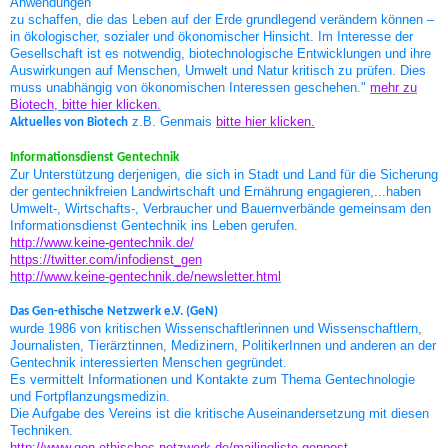
Anwendungen
zu schaffen, die das Leben auf der Erde grundlegend verändern können –
in ökologischer, sozialer und ökonomischer Hinsicht. Im Interesse der
Gesellschaft ist es notwendig, biotechnologische Entwicklungen und ihre
Auswirkungen auf Menschen, Umwelt und Natur kritisch zu prüfen. Dies
muss unabhängig von ökonomischen Interessen geschehen."
mehr zu
Biotech, bitte hier klicken.
z.B. Genmais
bitte hier klicken.
Aktuelles von Biotech
Informationsdienst Gentechnik
Zur Unterstützung derjenigen, die sich in Stadt und Land für die Sicherung
der gentechnikfreien Landwirtschaft und Ernährung engagieren,...haben
Umwelt-, Wirtschafts-, Verbraucher und Bauernverbände gemeinsam den
Informationsdienst Gentechnik ins Leben gerufen.
http://www.keine-gentechnik.de/
https://twitter.com/infodienst_gen
http://www.keine-gentechnik.de/newsletter.html
Das Gen-ethische Netzwerk e.V. (GeN)
wurde 1986 von kritischen Wissenschaftlerinnen und Wissenschaftlern,
Journalisten, Tierärztinnen, Medizinern, PolitikerInnen und anderen an der
Gentechnik interessierten Menschen gegründet.
Es vermittelt Informationen und Kontakte zum Thema Gentechnologie
und Fortpflanzungsmedizin.
Die Aufgabe des Vereins ist die kritische Auseinandersetzung mit diesen
Techniken.
http://www.gen-ethisches-netzwerk.de/mailingliste-genpost