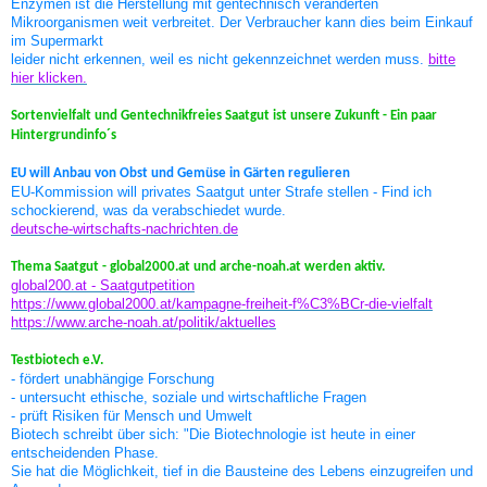
Enzymen ist die Herstellung mit gentechnisch veränderten
Mikroorganismen weit verbreitet. Der Verbraucher kann dies beim Einkauf
im Supermarkt
leider nicht erkennen, weil es nicht gekennzeichnet werden muss.
bitte
hier klicken.
Sortenvielfalt und Gentechnikfreies Saatgut ist unsere Zukunft - Ein paar
Hintergrundinfo´s
EU will Anbau von Obst und Gemüse in Gärten regulieren
EU-Kommission will privates Saatgut unter Strafe stellen - Find ich
schockierend, was da verabschiedet wurde.
deutsche-wirtschafts-nachrichten.de
Thema Saatgut - global2000.at und arche-noah.at werden aktiv.
global200.at - Saatgutpetition
https://www.global2000.at/kampagne-freiheit-f%C3%BCr-die-vielfalt
https://www.arche-noah.at/politik/aktuelles
Testbiotech e.V.
- fördert unabhängige Forschung
- untersucht ethische, soziale und wirtschaftliche Fragen
- prüft Risiken für Mensch und Umwelt
Biotech schreibt über sich: "Die Biotechnologie ist heute in einer
entscheidenden Phase.
Sie hat die Möglichkeit, tief in die Bausteine des Lebens einzugreifen und