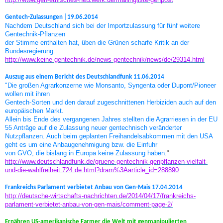
Gentech-Zulassungen |19.06.2014
Nachdem Deutschland sich bei der Importzulassung für fünf weitere
Gentechnik-Pflanzen
der Stimme enthalten hat, üben die Grünen scharfe Kritik an der
Bundesregierung.
http://www.keine-gentechnik.de/news-gentechnik/news/de/29314.html
Auszug aus einem Bericht des Deutschlandfunk 11.06.2014
"Die großen Agrarkonzerne wie Monsanto, Syngenta oder Dupont/Pioneer
wollen mit ihren
Gentech-Sorten und den darauf zugeschnittenen Herbiziden auch auf den
europäischen Markt.
Allein bis Ende des vergangenen Jahres stellten die Agrarriesen in der EU
55 Anträge auf die Zulassung neuer gentechnisch veränderter
Nutzpflanzen. Auch beim geplanten Freihandelsabkommen mit den USA
geht es um eine Anbaugenehmigung bzw. die Einfuhr
von GVO, die bislang in Europa keine Zulassung haben.
"
http://www.deutschlandfunk.de/gruene-gentechnik-genpflanzen-vielfalt-
und-die-wahlfreiheit.724.de.html?dram%3Aarticle_id=288890
Frankreichs Parlament verbietet Anbau von Gen-Mais 17.04.2014
http://deutsche-wirtschafts-nachrichten.de/2014/04/17/frankreichs-
parlament-verbietet-anbau-von-gen-mais/comment-page-2/
Ernähren US-amerikanische Farmer die Welt mit genmanipulierten