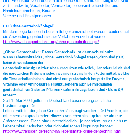
eine Produktion von Lebensmitteln ohne Gentechnik ein. Mitglieder sind
z.B. Landwirte, Verarbeiter, Vermarkter, Lebensmittelhersteller und
Handelsunternehmen, Berater,
Vereine und Privatpersonen.
Das "Ohne-Gentechnik" Siegel"
Mit dem Logo können Lebensmittel gekennzeichnet werden, beidene auf
die Anwendung gentechnischer Verfahren verzichtet wurde.
http://www.ohnegentechnik.org/ohne-gentechnik-siegel/
„Ohne Gentechnik“: Etwas Gentechnik ist dennoch erlaubt
Wenn Lebensmittel das „Ohne Gentechnik“-Siegel tragen, dann sind (fast)
keine Anwendungen der
Gentechnik zulässig. Bei tierischen Produkten wie Milch, Eier oder Fleisch sind
die gesetzlichen Kriterien jedoch weniger streng. In den Futtermittel, welche
die Tiere erhalten haben, sind nicht nur gentechnisch hergestellte Enzyme,
Vitamine oder Aminosäuren erlaubt, sondern auch Beimischungen
gentechnisch veränderter Pflanzen - sofern sie zugelassen sind - bis zu 0,9
Prozent.
Seit 1. Mai 2008 gelten in Deutschland besondere gesetzliche
Bestimmungen für
Lebensmitteln, die „ohne Gentechnik“ erzeugt werden. Für Produkte, die
mit einem entsprechenden Hinweis versehen sind, gelten bestimmte
Anforderungen. Diese sind unterschiedlich - je nachdem, ob es sich um
Lebensmittel tierischen oder nicht-tierischen Ursprungs handelt.
http://www.transgen.de/recht/499.lebensmittel-ohne-gentechnik.html