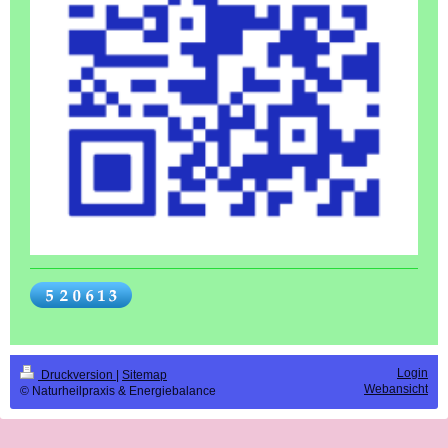
Login
Druckversion
|
Sitemap
Webansicht
© Naturheilpraxis & Energiebalance