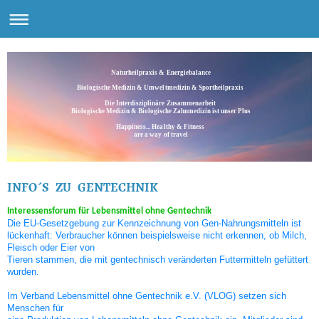
Naturheilpraxis & Energiebalance
Biologische Medizin & Umweltmedizin & Sportheilpraxis
Die Interdisziplinäre Zusammenarbeit
Biologische Medizin & Biologische Zahnmedizin ist unser Plus
Happiness... Healthy & Fitness
are a way of travel
INFO´S ZU GENTECHNIK
Interessensforum für Lebensmittel ohne Gentechnik
Die EU-Gesetzgebung zur Kennzeichnung von Gen-Nahrungsmitteln ist
lückenhaft: Verbraucher können beispielsweise nicht erkennen, ob Milch,
Fleisch oder Eier von
Tieren stammen, die mit gentechnisch veränderten Futtermitteln gefüttert
wurden.
Im Verband Lebensmittel ohne Gentechnik e.V. (VLOG) setzen sich
Menschen für