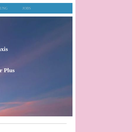
RUNG
JOBS
axis
r Plus