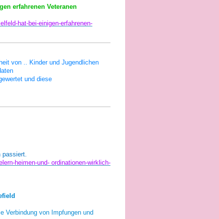
nigen erfahrenen Veteranen
elfeld-hat-bei-einigen-erfahrenen-
eit von .. Kinder und Jugendlichen
daten
ewertet und diese
 passiert.
elern-heimen-und- ordinationen-wirklich-
field
ie Verbindung von Impfungen und