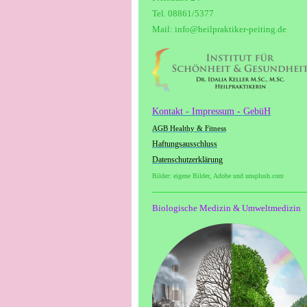
Tel. 08861/5377
Mail: info@heilpraktiker-peiting.de
Kontakt - Impressum - GebüH
AGB Healthy & Fitness
Haftungsausschluss
Datenschutzerklärung
Bilder: eigene Bilder, Adobe und unsplush.com
Biologische Medizin & Umweltmedizin