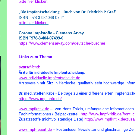
bitte hier klicken.
„Die Impfentscheidung – Buch von Dr. Friedrich P. Graf“
ISBN: 978-3-934048-07-2“
bitte hier klicken.
Corona Impfstoffe - Clemens Arvay
ISBN "978-3-404-07499-0
https://www.clemensarvay.com/deutsche-buecher
Links zum Thema
Deutschland:
Ärzte für individuelle Impfentscheidung:
www.individuelle-impfentscheide.de
Ärzteverein mit Sitz in Herdecke, qualitativ sehr hochwertige Infor
Beiträge zu einer differenzierten Impfentsc
Dr. med. Steffen Rabe -
https://www.impf-info.de/
www.impfkritik.de
– von Hans Tolzin, umfangreiche Informationen
Fachinformationen / Beipackzettel
http://www.impfkritik.de/front_
Zusatzstoffe (nichtvollständige Liste)
http://www.impfkritik.de/zusa
www.impf-report.de
– kostenloser Newsletter und gleichnamige Zeit