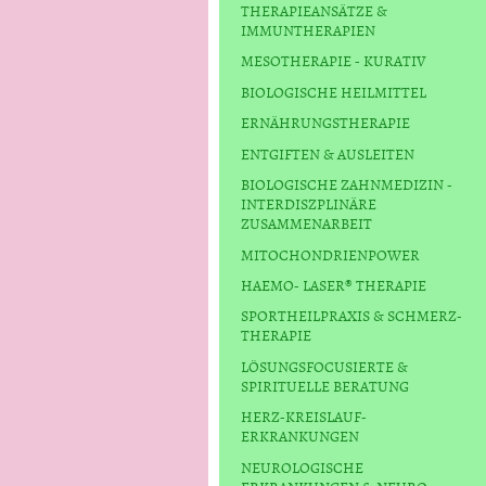
THERAPIEANSÄTZE &
IMMUNTHERAPIEN
MESOTHERAPIE - KURATIV
BIOLOGISCHE HEILMITTEL
ERNÄHRUNGSTHERAPIE
ENTGIFTEN & AUSLEITEN
BIOLOGISCHE ZAHNMEDIZIN -
INTERDISZPLINÄRE
ZUSAMMENARBEIT
MITOCHONDRIENPOWER
HAEMO- LASER® THERAPIE
SPORTHEILPRAXIS & SCHMERZ-
THERAPIE
LÖSUNGSFOCUSIERTE &
SPIRITUELLE BERATUNG
HERZ-KREISLAUF-
ERKRANKUNGEN
NEUROLOGISCHE