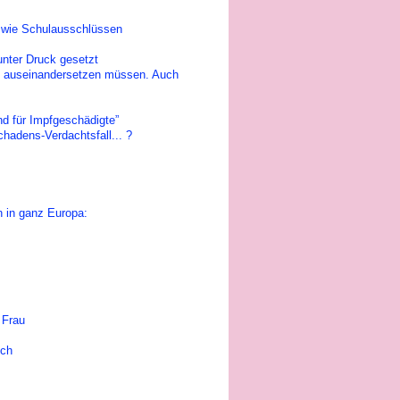
n, wie Schulausschlüssen
nter Druck gesetzt
eme auseinandersetzen müssen. Auch
d für Impfgeschädigte”
chadens-Verdachtsfall... ?
 in ganz Europa:
 Frau
ich