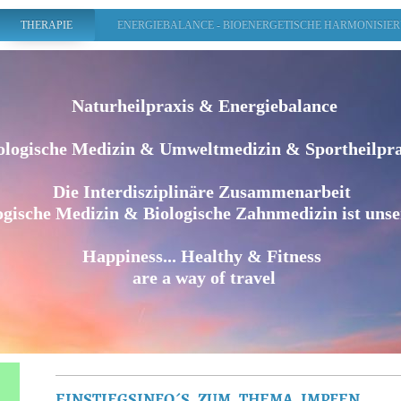
THERAPIE
ENERGIEBALANCE - BIOENERGETISCHE HARMONISIE
Naturheilpraxis & Energiebalance
ologische Medizin & Umweltmedizin & Sportheilpr
Die Interdisziplinäre Zusammenarbeit
ogische Medizin & Biologische Zahnmedizin ist unse
Happiness... Healthy & Fitness
are a way of travel
EINSTIEGSINFO´S ZUM THEMA IMPFEN