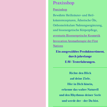
Praxisshop
Praxisshop
Bewährte Heilkräuter- und Heil-
kräuterrezepturen,
Ätherische Öle,
Orthomolekulare
Nahrungsergänzung,
und bioenergetische Körperpflege,
aventurin Bioenergetische Kosmetik
Invocation Aromatherapie der First
Nations
Ein ausgewähltes Produktsortiment,
durch jahrelange
EAV- Testerfahrungen.
Richte den Blick
auf deine Ziele.
Hör in Dich hinein,
erkenne das wahre Naturell
und den Rhythmus deiner Seele
und werde der - der Du bist.