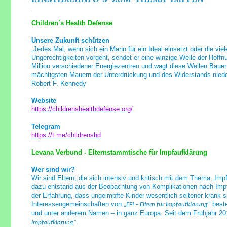
Children`s Health Defense
Unsere Zukunft schützen
„Jedes Mal, wenn sich ein Mann für ein Ideal einsetzt oder die vi
Ungerechtigkeiten vorgeht, sendet er eine winzige Welle der Hoffn
Million verschiedener Energiezentren und wagt diese Wellen Bauen
mächtigsten Mauern der Unterdrückung und des Widerstands niede
Robert F. Kennedy
Website
https://childrenshealthdefense.org/
Telegram
https://t.me/childrenshd
Levana Verbund - Elternstammtische für Impfaufklärung
Wer sind wir?
Wir sind Eltern, die sich intensiv und kritisch mit dem Thema „Im
dazu entstand aus der Beobachtung von Komplikationen nach Imp
der Erfahrung, dass ungeimpfte Kinder wesentlich seltener krank s
Interessengemeinschaften von
beste
„EFI – Eltern für Impfaufklärung“
und unter anderem Namen – in ganz Europa. Seit dem Frühjahr 20
.
Impfaufklärung“