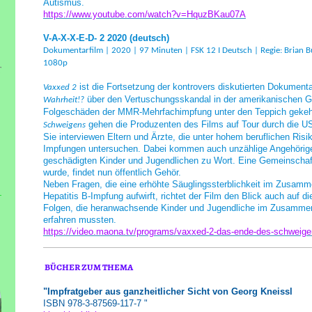
Autismus.
https://www.youtube.com/watch?v=HquzBKau07A
V-A-X-X-E-D- 2 2020 (deutsch)
Dokumentarfilm | 2020 | 97 Minuten | FSK 12 I Deutsch | Regie: Brian 
1080p
ist die Fortsetzung der kontrovers diskutierten Dokument
Vaxxed 2
über den Vertuschungsskandal in der amerikanischen 
Wahrheit!?
Folgeschäden der MMR-Mehrfachimpfung unter den Teppich gekeh
gehen die Produzenten des Films auf Tour durch die US
Schweigens
Sie interviewen Eltern und Ärzte, die unter hohem beruflichen Ris
Impfungen untersuchen. Dabei kommen auch unzählige Angehörige 
geschädigten Kinder und Jugendlichen zu Wort. Eine Gemeinschaf
wurde, findet nun öffentlich Gehör.
Neben Fragen, die eine erhöhte Säuglingssterblichkeit im Zusamme
Hepatitis B-Impfung aufwirft, richtet der Film den Blick auch auf 
Folgen, die heranwachsende Kinder und Jugendliche im Zusamme
erfahren mussten.
https://video.maona.tv/programs/vaxxed-2-das-ende-des-schweige
BÜCHER ZUM THEMA
"Impfratgeber aus ganzheitlicher Sicht von Georg Kneissl
ISBN 978-3-87569-117
-7 "