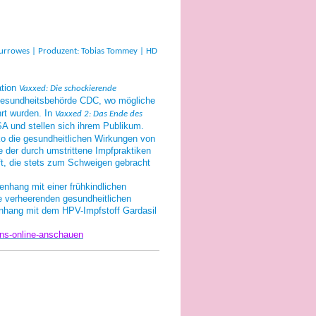
Burrowes | Produzent: Tobias Tommey | HD
ation
Vaxxed: Die schockierende
Gesundheitsbehörde CDC, wo mögliche
rt wurden. In
Vaxxed 2: Das Ende des
A und stellen sich ihrem Publikum.
iko die gesundheitlichen Wirkungen von
der durch umstrittene Impfpraktiken
t, die stets zum Schweigen gebracht
nhang mit einer frühkindlichen
die verheerenden gesundheitlichen
nhang mit dem HPV-Impfstoff Gardasil
ns-online-anschauen