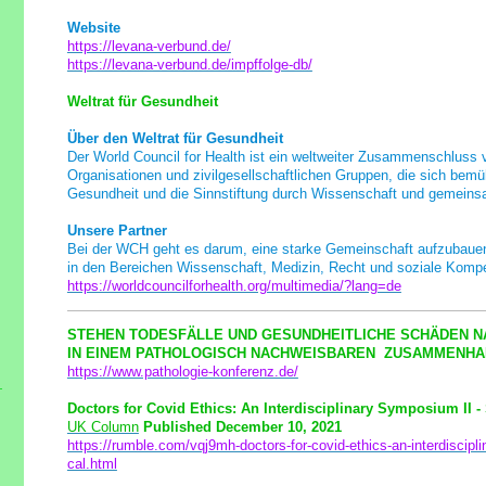
Website
https://levana-verbund.de/
https://levana-verbund.de/impffolge-db/
Weltrat für Gesundheit
Über den Weltrat für Gesundheit
Der World Council for Health ist ein weltweiter Zusammenschluss 
Organisationen und zivilgesellschaftlichen Gruppen, die sich bemü
Gesundheit und die Sinnstiftung durch Wissenschaft und gemeinsa
Unsere Partner
Bei der WCH geht es darum, eine starke Gemeinschaft aufzubaue
in den Bereichen Wissenschaft, Medizin, Recht und soziale Komp
https://worldcouncilforhealth.org/multimedia/?lang=de
STEHEN TODESFÄLLE UND GESUNDHEITLICHE SCHÄDEN N
IN EINEM PATHOLOGISCH NACHWEISBAREN ZUSAMMENH
https://www.pathologie-konferenz.de/
Doctors for Covid Ethics: An Interdisciplinary Symposium II -
UK Column
Published December 10, 2021
https://rumble.com/vqj9mh-doctors-for-covid-ethics-an-interdiscipl
cal.html