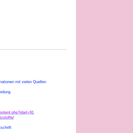
mationen mit vielen Quellen
.
heidung
content.php?idart=91
tzstoffe/
schrift