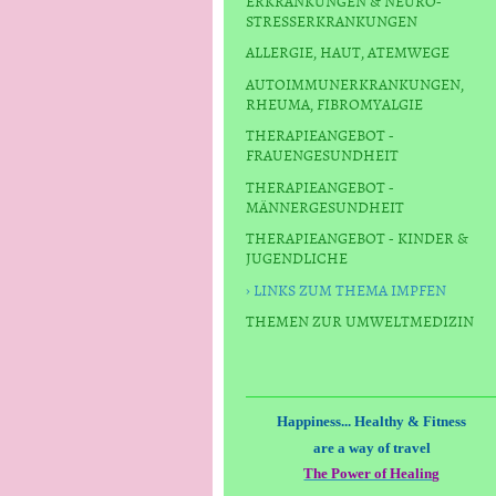
ERKRANKUNGEN & NEURO-
STRESSERKRANKUNGEN
ALLERGIE, HAUT, ATEMWEGE
AUTOIMMUNERKRANKUNGEN,
RHEUMA, FIBROMYALGIE
THERAPIEANGEBOT -
FRAUENGESUNDHEIT
THERAPIEANGEBOT -
MÄNNERGESUNDHEIT
THERAPIEANGEBOT - KINDER &
JUGENDLICHE
LINKS ZUM THEMA IMPFEN
THEMEN ZUR UMWELTMEDIZIN
Happiness... Healthy & Fitness
are a way of travel
The Power of Healing