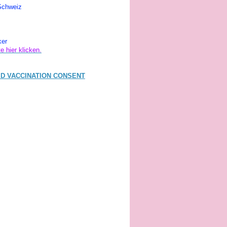
 Schweiz
ker
te hier klicken.
D VACCINATION CONSENT