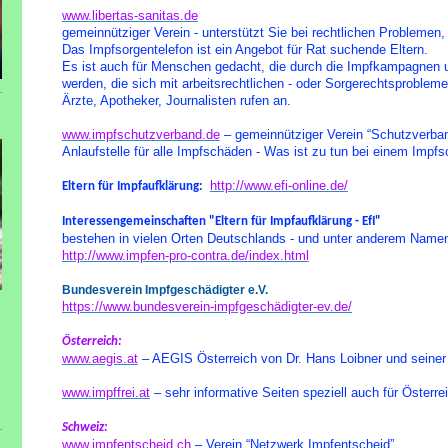
www.libertas-sanitas.de
gemeinnütziger Verein - unterstützt Sie bei rechtlichen Probleme
Das Impfsorgentelefon ist ein Angebot für Rat suchende Eltern.
Es ist auch für Menschen gedacht, die durch die Impfkampagnen u
werden, die sich mit arbeitsrechtlichen - oder Sorgerechtsprobl
Ärzte, Apotheker, Journalisten rufen an.
www.impfschutzverband.de
– gemeinnütziger Verein “Schutzverban
Anlaufstelle für alle Impfschäden - Was ist zu tun bei einem Impfs
http://www.efi-online.de/
Eltern für Impfaufklärung:
Interessengemeinschaften "Eltern für Impfaufklärung - EfI"
bestehen in vielen Orten Deutschlands - und unter anderem Namen
http://www.impfen-pro-contra.de/index.html
Bundesverein Impfgeschädigter e.V.
https://www.bundesverein-impfgeschädigter-ev.de/
Österreich:
www.aegis.at
– AEGIS Österreich von Dr. Hans Loibner und seiner
www.impffrei.at
– sehr informative Seiten speziell auch für Österre
Schweiz:
www.impfentscheid.ch
– Verein “Netzwerk Impfentscheid”