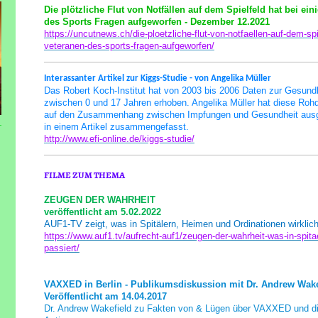
Die plötzliche Flut von Notfällen auf dem Spielfeld hat bei ei
des Sports Fragen aufgeworfen - Dezember 12.2021
https://uncutnews.ch/die-ploetzliche-flut-von-notfaellen-auf-dem-spi
veteranen-des-sports-fragen-aufgeworfen/
Interassanter Artikel zur Kiggs-Studie - von Angelika Müller
Das Robert Koch-Institut hat von 2003 bis 2006 Daten zur Gesundh
zwischen 0 und 17 Jahren erhoben. Angelika Müller hat diese Roh
auf den Zusammenhang zwischen Impfungen und Gesundheit ausg
in einem Artikel zusammengefasst.
http://www.efi-online.de/kiggs-studie/
FILME ZUM THEMA
ZEUGEN DER WAHRHEIT
veröffentlicht am 5.02.2022
AUF1-TV zeigt, was in Spitälern, Heimen und Ordinationen wirklich
https://www.auf1.tv/aufrecht-auf1/zeugen-der-wahrheit-was-in-spita
passiert/
VAXXED in Berlin - Publikumsdiskussion mit Dr. Andrew Wake
Veröffentlicht am 14.04.2017
Dr. Andrew Wakefield zu Fakten von & Lügen über VAXXED und d