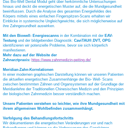
Das Bio-Well Dental Modul geht über herkömmliche Untersuchungen
hinaus und deckt die energetischen Muster auf, die die Mundgesundheit
beeinflussen. Durch die Analyse des gesamten Energiefeldes des
Körpers mittels eines einfachen Fingerspitzen-Scans erhalten wir
Einblicke in systemische Ungleichgewichte, die sich möglicherweise auf
ihre Zahngesundheit auswirken.
Mit den Biowell- Energiescanns
in der Kombination mit der
EAV-
Testung
und der bildgebenden Diagnostik:
CaviTAU®
,
DVT, OPG
identifizieren wir potenzielle Probleme, bevor sie sich körperlich
manifestieren.
Mehr dazu auf der Website der
Zahnarztpraxis:
https://www.zahnmedizin-peiting.de/
Meridian-Zahn-Korrelationen
In einer modernen graphischen Darstellung können wir unseren Patienten
die aktuellen energetischen Zusammenhänge der Bio- Well- Scans
zwischen bestimmten Zähnen und Organsystemen auf der Grundlage der
Meridianlehre der Traditionellen Chinesischen Medizin und den Prinzipien
der biologischen Zahnmedizin besser verständlich machen.
Unsere Patienten verstehen so leichter, wie ihre Mundgesundheit mit
ihrem allgemeinen Wohlbefinden zusammenhängt.
Verfolgung des Behandlungsfortschritts
Wir dokumentieren die energetischen Veränderungen vor und nach
Behandlungen und können so die Verbesserung des Ganzkörper-