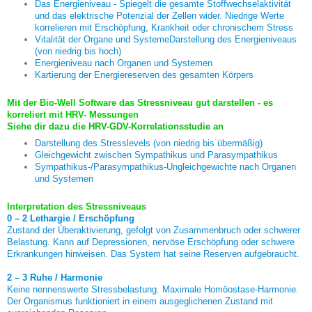
Das Energieniveau - Spiegelt die gesamte Stoffwechselaktivität
und das elektrische Potenzial der Zellen wider. Niedrige Werte
korrelieren mit Erschöpfung, Krankheit oder chronischem Stress
Vitalität der Organe und Systeme
Darstellung des Energieniveaus
(von niedrig bis hoch)
Energieniveau nach Organen und Systemen
Kartierung der Energiereserven des gesamten Körpers
Mit der Bio-Well Software das Stressniveau gut darstellen - es
korreliert mit HRV- Messungen
Siehe dir dazu d
ie HR
V-GDV-Korrelationsstudie an
Darstellung des Stresslevels (von niedrig bis übermäßig)
Gleichgewicht zwischen Sympathikus und Parasympathikus
Sympathikus-/Parasympathikus-Ungleichgewichte nach Organen
und Systemen
Interpretation des Stressniveaus
0 – 2 Lethargie / Erschöpfung
Zustand der Überaktivierung, gefolgt von Zusammenbruch oder schwerer
Belastung. Kann auf Depressionen, nervöse Erschöpfung oder schwere
Erkrankungen hinweisen. Das System hat seine Reserven aufgebraucht.
2 – 3 Ruhe / Harmonie
Keine nennenswerte Stressbelastung. Maximale Homöostase-Harmonie.
Der Organismus funktioniert in einem ausgeglichenen Zustand mit