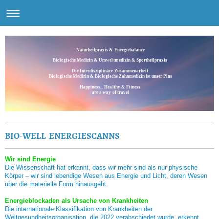
Naturheilpraxis & Energiebalance
Biologische Medizin & Umweltmedizin & Sportheilpraxis
Die Interdisziplinäre Zusammenarbeit
Biologische Medizin & Biologische Zahnmedizin ist unser Plus
Happiness... Healthy & Fitness
are a way of travel
BIO-WELL ENERGIESCANNS
Wir sind Energie
Die Wissenschaft hat erkannt, dass wir mehr sind als nur physische
Körper – wir sind lebendige Wesen aus Energie und Licht, deren Wesen
über die materielle Form hinausgeht.
Energieblockaden als Ursache von Krankheiten
Die internationale Klassifikation von Krankheiten der
Weltgesundheitsorganisation, die 2022 verabschiedet wurde, erkennt