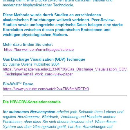
schlägt damit eine Brücke zwischen altem östlichem Wissen und
modernster biophysikalischer Technologie.
Diese Methode wurde durch Studien an verschiedenen
akademischen Einrichtungen weltweit verfeinert
.
Peer-Review-
Studien sowie umfangreiche empirische Daten belegen eine starke
Korrelation zwischen diesen photonischen Emissionen und
wichtigen physiologischen Markern.
Mehr dazu finden Sie unter:
https://bio-well.com/en-intl/pages/science
Gas Discharge Visualization (GDV) Technique
By Jusine Owens
Published 2004
https://www.academia.edu/113340730/Gas_Discharge_Visualization_GDV
_Technique?email_work_card=view-paper
Bio-Well™ Demo
https://www.youtube.com/watch?v=TlW6mMRCDt0
Die HRV-GDV-Korrelationsstudie
I
hr autonomes Nervensystem
arbeitet jede Sekunde Ihres Lebens und
reguliert Herzfrequenz, Blutdruck, Verdauung und Hunderte anderer
Funktionen, ohne dass Sie sich dessen bewusst sind. Wenn dieses
System aus dem Gleichgewicht gerät, hat dies Auswirkungen auf