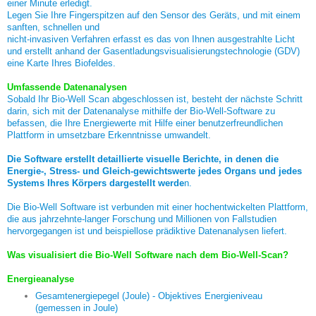
einer Minute erledigt.
Legen Sie Ihre Fingerspitzen auf den Sensor des Geräts, und mit einem
sanften, schnellen und
nicht-invasiven Verfahren erfasst es das von Ihnen ausgestrahlte Licht
und erstellt anhand der Gasentladungsvisualisierungstechnologie (GDV)
eine Karte Ihres Biofeldes.
Umfassende Datenanalysen
Sobald Ihr Bio-Well Scan abgeschlossen ist, besteht der nächste Schritt
darin, sich mit der Datenanalyse mithilfe der Bio-Well-Software zu
befassen, die Ihre Energiewerte mit Hilfe einer benutzerfreundlichen
Plattform in umsetzbare Erkenntnisse umwandelt.
Die Software erstellt detaillierte visuelle Berichte, in denen die
Energie-, Stress- und Gleich-gewichtswerte jedes Organs und jedes
Systems Ihres Körpers dargestellt werde
n.
Die Bio-Well Software ist verbunden mit einer hochentwickelten Plattform,
die aus jahrzehnte-langer Forschung und Millionen von Fallstudien
hervorgegangen ist und beispiellose prädiktive Datenanalysen liefert.
Was visualisiert die Bio-Well Software nach dem Bio-Well-Scan?
Energieanalyse
Gesamtenergiepegel (Joule) - Objektives Energieniveau
(gemessen in Joule)