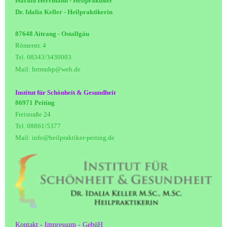
Harald Herrmann - Heilpraktiker
Dr. Idalia Keller - Heilpraktikerin
87648 Aitrang - Ostallgäu
Römerstr. 4
Tel. 08343/3430003
Mail: hrrmnhp@web.de
Institut für Schönheit & Gesundheit
86971 Peiting
Freistraße 24
Tel. 08861/5377
Mail: info@heilpraktiker-peiting.de
Kontakt - Impressum - GebüH