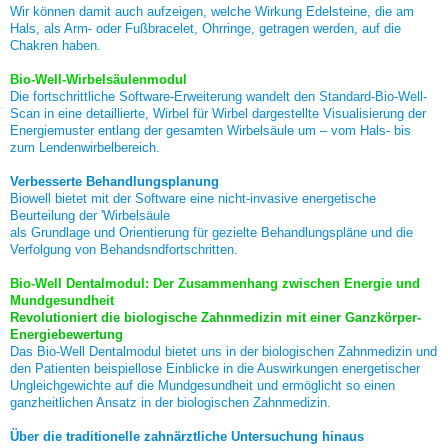
Wir können damit auch aufzeigen, welche Wirkung Edelsteine, die am
Hals, als Arm- oder Fußbracelet, Ohrringe, getragen werden, auf die
Chakren haben.
Bio-Well-Wirbelsäulenmodul
Die fortschrittliche Software-Erweiterung wandelt den Standard-Bio-Well-
Scan in eine detaillierte, Wirbel für Wirbel dargestellte Visualisierung der
Energiemuster entlang der gesamten Wirbelsäule um – vom Hals- bis
zum Lendenwirbelbereich.
Verbesserte Behandlungsplanung
Biowell bietet mit der Software eine nicht-invasive energetische
Beurteilung der 'Wirbelsäule
als Grundlage und Orientierung für gezielte Behandlungspläne und die
Verfolgung von Behandsndfortschritten.
Bio-Well Dentalmodul: Der Zusammenhang zwischen Energie und
Mundgesundheit
Revolutioniert die biologische Zahnmedizin mit einer Ganzkörper-
Energiebewertung
Das Bio-Well Dentalmodul bietet uns in der biologischen Zahnmedizin und
den Patienten beispiellose Einblicke in die Auswirkungen energetischer
Ungleichgewichte auf die Mundgesundheit und ermöglicht so einen
ganzheitlichen Ansatz in der biologischen Zahnmedizin.
Über die traditionelle zahnärztliche Untersuchung hinaus