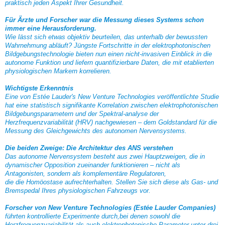
praktisch jeden Aspekt Ihrer Gesundheit.
Für Ärzte und Forscher war die Messung dieses Systems schon
immer eine Herausforderung.
Wie lässt sich etwas objektiv beurteilen, das unterhalb der bewussten
Wahrnehmung abläuft? Jüngste Fortschritte in der elektrophotonischen
Bildgebungstechnologie bieten nun einen nicht-invasiven Einblick in die
autonome Funktion und liefern quantifizierbare Daten, die mit etablierten
physiologischen Markern korrelieren.
Wichtigste Erkenntnis
Eine von Estée Lauder's New Venture Technologies veröffentlichte Studie
hat eine statistisch signifikante Korrelation zwischen elektrophotonischen
Bildgebungsparametern und der Spektral-analyse der
Herzfrequenzvariabilität (HRV) nachgewiesen – dem Goldstandard für die
Messung des Gleichgewichts des autonomen Nervensystems.
Die beiden Zweige: Die Architektur des ANS verstehen
Das autonome Nervensystem besteht aus zwei Hauptzweigen, die in
dynamischer Opposition zueinander funktionieren – nicht als
Antagonisten, sondern als komplementäre Regulatoren,
die die Homöostase aufrechterhalten. Stellen Sie sich diese als Gas- und
Bremspedal Ihres physiologischen Fahrzeugs vor.
Forscher von New Venture Technologies (Estée Lauder Companies)
führten kontrollierte Experimente durch,bei denen sowohl die
Herzfrequenzvariabilität als auch elektrophotonische Parameter unter drei