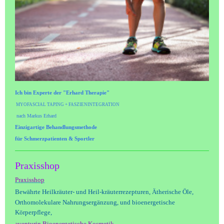
Ich bin Experte der "Erhard Therapie"
MYOFASCIAL TAPING + FASZIENINTEGRATION
nach Markus Erhard
Einzigartige Behandlungsmethode
für
Schmerzpatienten & Sportler
Praxisshop
Praxisshop
Bewährte Heilkräuter- und Heil-kräuterrezepturen,
Ätherische Öle,
Orthomolekulare
Nahrungsergänzung, und bioenergetische
Körperpflege,