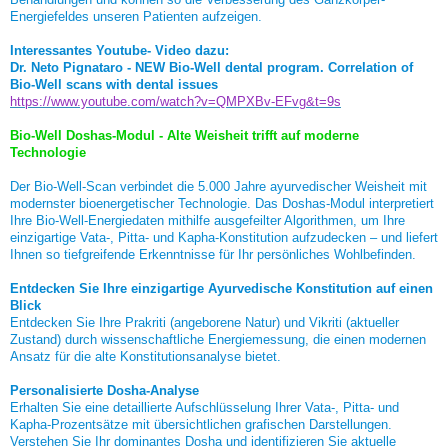
Energiefeldes unseren Patienten aufzeigen.
Interessantes Youtube- Video dazu:
Dr. Neto Pignataro - NEW Bio-Well dental program. Correlation of
Bio-Well scans with dental issues
https://www.youtube.com/watch?v=QMPXBv-EFvg&t=9s
Bio-Well Doshas-Modul - Alte Weisheit trifft auf moderne
Technologie
Der Bio-Well-Scan verbindet die 5.000 Jahre ayurvedischer Weisheit mit
modernster bioenergetischer Technologie. Das Doshas-Modul interpretiert
Ihre Bio-Well-Energiedaten mithilfe ausgefeilter Algorithmen, um Ihre
einzigartige Vata-, Pitta- und Kapha-Konstitution aufzudecken – und liefert
Ihnen so tiefgreifende Erkenntnisse für Ihr persönliches Wohlbefinden.
Entdecken Sie Ihre einzigartige Ayurvedische Konstitution auf einen
Blick
Entdecken Sie Ihre Prakriti (angeborene Natur) und Vikriti (aktueller
Zustand) durch wissenschaftliche Energiemessung, die einen modernen
Ansatz für die alte Konstitutionsanalyse bietet.
Personalisierte Dosha-Analyse
Erhalten Sie eine detaillierte Aufschlüsselung Ihrer Vata-, Pitta- und
Kapha-Prozentsätze mit übersichtlichen grafischen Darstellungen.
Verstehen Sie Ihr dominantes Dosha und identifizieren Sie aktuelle