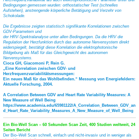
Bedingungen gemessen wurden: orthostatischer Test (schnelles
Aufstehen), anstrengende körperliche Betätigung und Verzehr von
Schokolade.
Die Ergebnisse zeigten statistisch signifikante Korrelationen zwischen
GDV-Parametern und
der HRV-Spektralanalyse unter allen Bedingungen. Da die HRV die
Regulation der Herzfunktion durch das autonome Nervensystem direkt
widerspiegelt, bestätigt diese Korrelation die elektrophotonische
Bildgebung als Maß für das Gleichgewicht des autonomen
Nervensystems.
Cioca GH, Giacomoni P, Rein G.
„Eine Korrelation zwischen GDV- und
Herzfrequenzvariabilitätsmessungen:
Ein neues Maß für das Wohlbefinden.“ Messung von Energiefeldern:
Aktuelle Forschung, 2004.
A Correlation Between GDV and Heart Rate Variability Measures: A
New Measure of Well Being
https://www.academia.edu/65981122/A_Correlation_Between_GDV_an
d_Heart_Rate_Variability_Measures_A_New_Measure_of_Well_Being
Ein Bio-Well Scan –
60 Sekunden Scan Zeit, 400 Studien weltweit, 24
Seiten Bericht
Der Bio–Well Scan schnell, einfach und nicht-invasiv und in weniger als