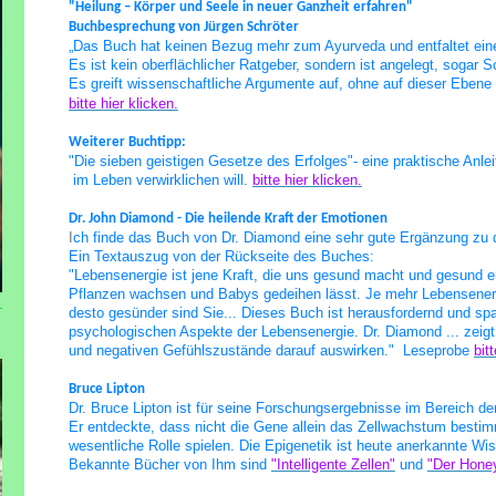
"Heilung – Körper und Seele in neuer Ganzheit erfahren"
Buchbesprechung von Jürgen Schröter
„Das Buch hat keinen Bezug mehr zum Ayurveda und entfaltet ein
Es ist kein oberflächlicher Ratgeber, sondern ist angelegt, sogar
Es greift wissenschaftliche Argumente auf, ohne auf dieser Ebene 
bitte hier klicken.
Weiterer Buchtipp:
"Die sieben geistigen Gesetze des Erfolges"- eine praktische Anlei
im Leben verwirklichen will.
bitte hier klicken.
Dr. John Diamond - Die heilende Kraft der Emotionen
I
ch finde das Buch von Dr. Diamond eine sehr gute Ergänzung zu
Ein Textauszug von der Rückseite des Buches:
"Lebensenergie ist jene Kraft, die uns gesund macht
und gesund er
Pflanzen wachsen und Babys gedeihen lässt.
Je mehr Lebensenerg
desto gesünder sind Sie... Dieses Buch ist herausfordernd und spa
psychologischen Aspekte der Lebensenergie. Dr. Diamond ... zeigt,
und negativen Gefühlszustände darauf
auswirken." Leseprobe
bit
Bruce Lipton
Dr. Bruce Lipton ist für seine Forschungsergebnisse im Bereich de
Er entdeckte, dass nicht die Gene allein das Zellwachstum besti
wesentliche
Rolle spielen. Die Epigenetik ist heute anerkannte Wi
Bekannte Bücher von Ihm sind
"Intelligente Zellen"
und
"Der Hone