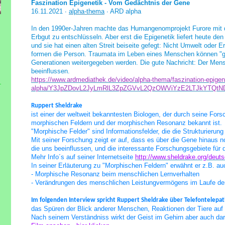
Faszination Epigenetik - Vom Gedächtnis der Gene
16.11.2021 ∙
alpha-thema
∙ ARD alpha
In den 1990er-Jahren machte das Humangenomprojekt Furore mit 
Erbgut zu entschlüsseln. Aber erst die Epigenetik liefert heute de
und sie hat einen alten Streit beiseite gefegt: Nicht Umwelt ode
formen die Person. Traumata im Leben eines Menschen können "g
Generationen weitergegeben werden. Die gute Nachricht: Der Men
beeinflussen.
https://www.ardmediathek.de/video/alpha-thema/faszination-epigen
alpha/Y3JpZDovL2JyLmRlL3ZpZGVvL2QzOWViYzE2LTJkYTQtN
Ruppert Sheldrake
ist einer der weltweit bekanntesten Biologen, der durch seine For
morphischen Feldern und der morphischen Resonanz bekannt ist.
"Morphische Felder" sind Informationsfelder, die die Strukturierun
Mit seiner
Forschung zeigt er auf, dass es über die Gene hinaus 
die uns beeinflussen, und die interessante Forschungsgebiete für 
Mehr Info´s auf seiner Internetseite
http://www.sheldrake.org/deut
In seiner Erläuterung zu "Morphischen Feldern"
erwähnt er z.B. au
- Morphische Resonanz beim menschlichen Lernverhalten
- Verändrungen des menschlichen Leistungvermögens im Laufe der
Im folgenden Interview spricht Ruppert Sheldrake über Telefontelepat
das Spüren der Blick anderer
Menschen, Reaktionen der Tiere auf
Nach seinem Verständniss wirkt der Geist im Gehirn aber auch dar