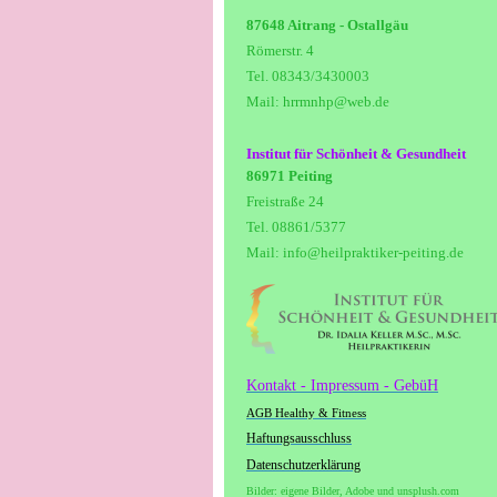
87648 Aitrang - Ostallgäu
Römerstr. 4
Tel. 08343/3430003
Mail: hrrmnhp@web.de
Institut für Schönheit & Gesundheit
86971 Peiting
Freistraße 24
Tel. 08861/5377
Mail: info@heilpraktiker-peiting.de
Kontakt - Impressum - GebüH
AGB Healthy & Fitness
Haftungsausschluss
Datenschutzerklärung
Bilder: eigene Bilder, Adobe und unsplush.com