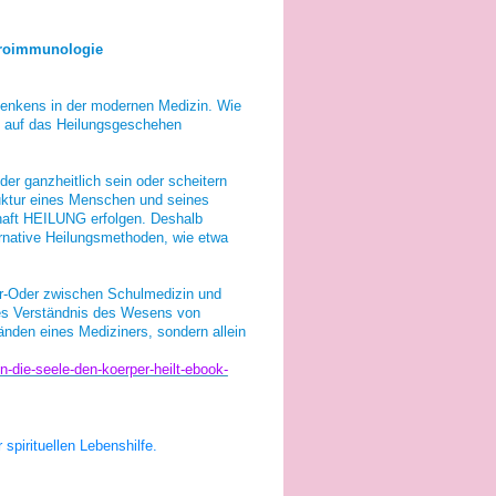
euroimmunologie
 Denkens in der modernen Medizin. Wie
“ auf das Heilungsgeschehen
der ganzheitlich sein oder scheitern
uktur eines Menschen und seines
haft HEILUNG erfolgen. Deshalb
rnative Heilungsmethoden, wie etwa
er-Oder zwischen Schulmedizin und
res Verständnis des Wesens von
änden eines Mediziners, sondern allein
n-die-seele-den-koerper-heilt-ebook-
 spirituellen Lebenshilfe.