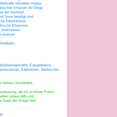
ellektuelle Verstehen hinaus,
aktischen Erfassen der Dinge,
ur der Verstand,
d Sinne beteiligt sind.
che Erkenntnisse
ktische Erkenntnis
 strukturieren,
ht ersetzen
Sheldrake
lbstheilungskräfte,
Energieblance -
ütenessenzen, Edelsteinen, Äterhischen
n tieferes Verständnis
oniserung, die ich in meiner Praxis
uellen Lebens-hilfe und
 Seele den Körper heilt -
en,