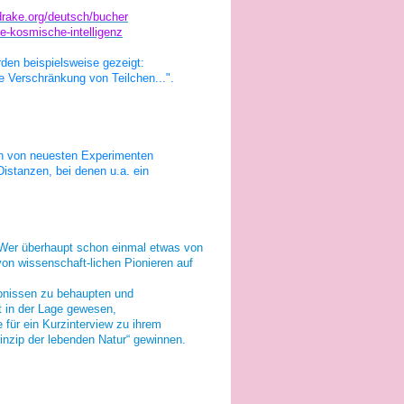
drake.org/deutsch/bucher
ie-kosmische-intelligenz
den beispielsweise gezeigt:
e Verschränkung von Teilchen...".
rn von neuesten Experimenten
stanzen, bei denen u.a. ein
. Wer überhaupt schon einmal etwas von
von wissenschaft-lichen Pionieren auf
ebnissen zu behaupten und
t in der Lage gewesen,
 für ein Kurzinterview zu ihrem
nzip der lebenden Natur“ gewinnen.