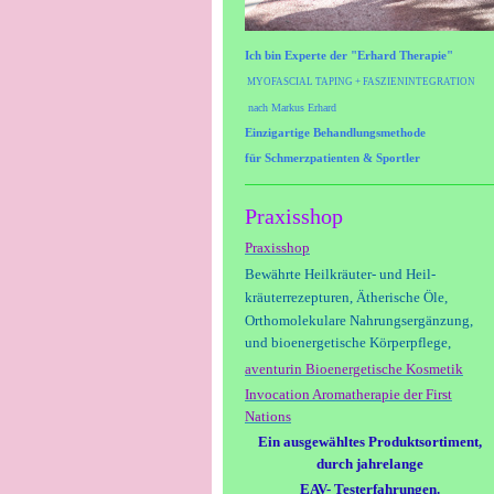
Ich bin Experte der "Erhard Therapie"
MYOFASCIAL TAPING + FASZIENINTEGRATION
nach Markus Erhard
Einzigartige Behandlungsmethode
für
Schmerzpatienten & Sportler
Praxisshop
Praxisshop
Bewährte Heilkräuter- und Heil-
kräuterrezepturen,
Ätherische Öle,
Orthomolekulare
Nahrungsergänzung,
und bioenergetische Körperpflege,
aventurin Bioenergetische Kosmetik
Invocation Aromatherapie der First
Nations
Ein ausgewähltes Produktsortiment,
durch jahrelange
EAV- Testerfahrungen.