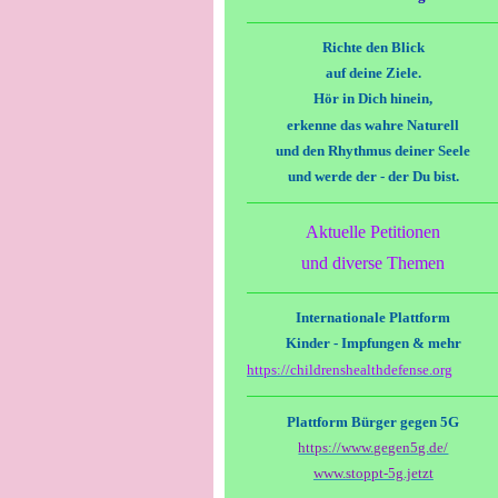
Richte den Blick
auf deine Ziele.
Hör in Dich hinein,
erkenne das wahre Naturell
und den Rhythmus deiner Seele
und werde der - der Du bist.
Aktuelle Petitionen
und diverse Themen
Internationale Plattform
Kinder - Impfungen & mehr
https://childrenshealthdefense.org
Plattform Bürger gegen 5G
https://www.gegen5g.de/
www.stoppt-5g.jetzt