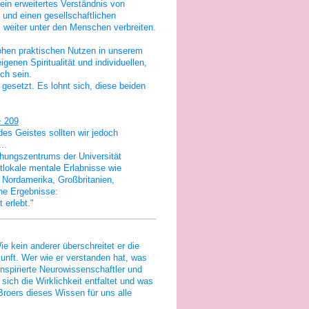
 ein
erweitertes Verständnis von
 und einen gesellschaftlichen
 weiter unter den Menschen verbreiten.
hohen praktischen Nutzen in unserem
enen Spiritualität und individuellen,
ch sein.
 gesetzt. Es lohnt sich, diese beiden
+ 209
es Geistes sollten wir jedoch
..
chungszentrums der Universität
tlokale mentale Erlabnisse wie
 Nordamerika, Großbritanien,
he Ergebnisse:
 erlebt."
ie kein anderer überschreitet er die
unft. Wer wie er verstanden hat, was
inspirierte Neurowissenschaftler und
ich die Wirklichkeit entfaltet und was
Broers dieses Wissen für uns alle