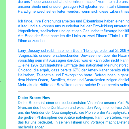
die uns "neue wissenschaftliche Erkenntnisse " vermitteln
die uns
unserer Seele und unserer geistigen Fähigkeiten
vermitteln können
Paradigmenwechsel einleiten werden, wenn sich diese Erkenntniss
Ich finde, Ihre Forschungsarbeiten und Erkentnisse haben einen 
Alltag und sie können uns wunderbar bei der Entwicklung unserer eig
körperlichen, seelischen und geistigen Gesundheitsfürsorge behilfli
Am Ende der Seite habe ich die Links zu zwei Filmen "Thriv I + II"
Filme anzusehen.
Larry Dossey schreibt in seinem Buch "Heilungsfelder auf S. 208 
"Angesichts unserer erschreckenden Unwissenheit über die Natur d
vorsichtig sein mit Aussagen darüber, was er kann oder nicht kann.
... eine 1987 durchgeführte Umfrage des nationalen Meinungsfors
Chicago, die ergab, dass bereits 67% der Amerkikaner bereits nich
Hellsehen, Telepathie und Präkognition hatte. Befragungen in ganz
dem Nahen Osten, Brasilien, Asien und Australasien zeigen ähnlic
Mehr als die Hälfte der Bevölkerung hat solche Dinge bereits selbst
Dieter Broers Now
Dieter Broers ist einer der bedeutendsten Visionäre unserer Zeit. W
Grenzen des heute Denkbaren und weist den Weg in eine freie Zuk
uns die Gründer der Quantenphysik, die Pioniere der Astrophysik, 
die großen Philosophen der Antike nahelegen, kann verstehen, wie s
das für uns bedeutet. In seinen Filmen und Vorträge macht Dieter 
nachvollziehbar.