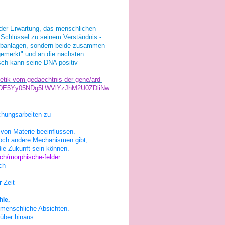
der Erwartung, das menschlichen
n Schlüssel zu seinem Verständnis -
r Erbanlagen, sondern beide zusammen
emerkt" und an die nächsten
sch kann seine DNA positiv
etik-vom-gedaechtnis-der-gene/ard-
DE5Yy05NDg5LWVlYzJhM2U0ZDliNw
schungsarbeiten zu
g von Materie beeinflussen.
noch andere Mechanismen gibt,
die Zukunft sein können.
sch/morphische-felder
ch
 Zeit
hie,
 menschliche Absichten.
über hinaus.