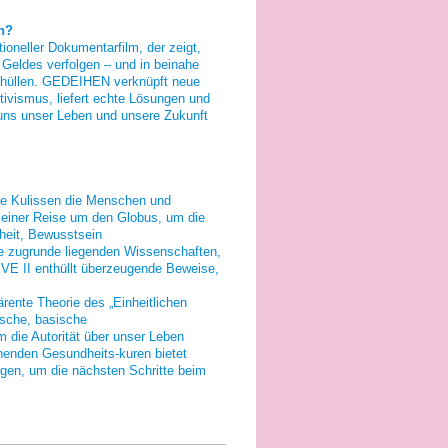
en?
eller Dokumentarfilm, der zeigt,
Geldes verfolgen – und in beinahe
nthüllen. GEDEIHEN verknüpft neue
ivismus, liefert echte Lösungen und
r uns unser Leben und unsere Zukunft
die Kulissen die Menschen und
e einer Reise um den Globus, um die
heit, Bewusstsein
ie zugrunde liegenden Wissenschaften,
IVE II enthüllt überzeugende Beweise,
rente Theorie des „Einheitlichen
tische, basische
 die Autorität über unser Leben
henden Gesundheits-kuren bietet
igen, um die nächsten Schritte beim