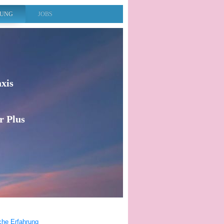
RUNG
JOBS
axis
r Plus
che Erfahrung