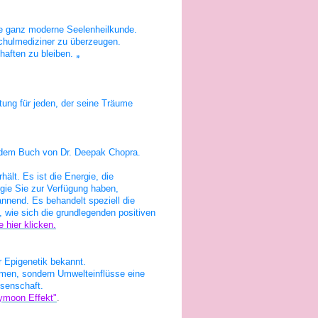
e ganz moderne Seelenheilkunde.
 Schulmediziner zu überzeugen.
haften zu bleiben.
„
tung für jeden, der seine Träume
 dem Buch von Dr. Deepak Chopra.
hält. Es ist die Energie, die
ie Sie zur Verfügung haben,
nnend. Es behandelt speziell die
 wie sich die grundlegenden positiven
te hier klicken.
r Epigenetik bekannt.
mmen, sondern Umwelteinflüsse eine
ssenschaft.
ymoon Effekt"
.