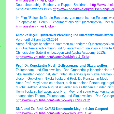
Film ansehen - hier klicken.
Deutschsprachige Bücher von Ruppert Sheldrake
http://www.shel
Sehr lesenswertes Buch
http://www.sheldrake.org/deutsch/engel-d
Im Film "Beispiele für die Exsistenz von morphischen Feldern" wer
"Telepathie bei Tieren - Experiment aus der Quantenphysik über di
Film ansehen - hier klicken.
Anton Zeilinger - Quantenverschränkung und Quantenkommunikation
Veröffentlicht am 20.03.2014
Anton Zeilinger berichtet zusammen mit anderen Quantenphysike
zur Quantenverschränkung und Quantenkommunikation auf weite Di
Chinesischer Satellit einbezogen wird (alpha-Academy 2013).
https://www.youtube.com/watch?v=MgM4-4_Dr1w
Prof. Dr. Konstantin Meyl - Zellresonanz und Skalarwellen
Zellresonanz und Skalarwellen - Das Grundprinzip lebender Natur
Skalarwellen gehört hat, dem fallen als erstes gleich zwei Namen 
diesem Gebiet ein: Nikola Tesla und Prof. Dr. Konstantin Meyl.
Auch Prof. Meyl hatte es schwer, sich mit seinen Forschungserg
durchzusetzen. Anna August ist leider aus zeitlichen Gründen nich
Herrn Tesla zu befragen, aber Prof. Meyl und seine Frau konnte sie
spannenden Thema „Zellresonanz und Skalarwellen – Das Grundpri
https://www.youtube.com/watch?v=eg8QYvu3cUM
DNA und Zellfunk Café23 Konstantin Meyl bei Jan Gaspard
https://www.youtube.com/watch?v=cmIMWfq6XGw