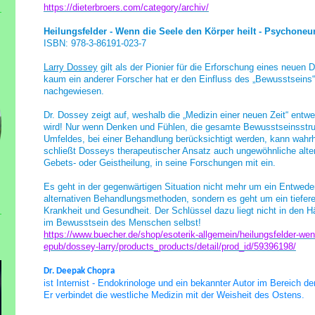
https://dieterbroers.com/category/archiv/
Heilungsfelder - Wenn die Seele den Körper heilt - Psychon
ISBN: 978-3-86191-023-7
Larry Dossey
gilt als der Pionier für die Erforschung eines neuen
kaum ein anderer Forscher hat er den Einfluss des „Bewusstseins
nachgewiesen.
Dr. Dossey zeigt auf, weshalb die „Medizin einer neuen Zeit“ entwe
wird! Nur wenn Denken und Fühlen, die gesamte Bewusstseinsstr
Umfeldes, bei einer Behandlung berücksichtigt werden, kann wahr
schließt Dosseys therapeutischer Ansatz auch ungewöhnliche alte
Gebets- oder Geistheilung, in seine Forschungen mit ein.
Es geht in der gegenwärtigen Situation nicht mehr um ein Entwed
alternativen Behandlungsmethoden, sondern es geht um ein tiefe
Krankheit und Gesundheit. Der Schlüssel dazu liegt nicht in den H
im Bewusstsein des Menschen selbst!
https://www.buecher.de/shop/esoterik-allgemein/heilungsfelder-wen
epub/dossey-larry/products_products/detail/prod_id/59396198/
Dr. Deepak Chopra
ist Internist - Endokrinologe und ein bekannter Autor im Bereich der
Er verbindet die westliche Medizin mit der Weisheit des Ostens.