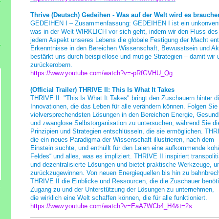
Thrive (Deutsch) Gedeihen - Was auf der Welt wird es brauch
GEDEIHEN I – Zusammenfassung: GEDEIHEN I ist ein unkonvention
was in der Welt WIRKLICH vor sich geht, indem wir den Fluss des 
jedem Aspekt unseres Lebens die globale Festigung der Macht e
Erkenntnisse in den Bereichen Wissenschaft, Bewusstsein und Akt
bestärkt uns durch beispiellose und mutige Strategien – damit wi
zurückerobern.
https://www.youtube.com/watch?v=-pRfGVHU_Qg
(Official Trailer) THRIVE II: This Is What It Takes
THRIVE II: "This Is What It Takes" bringt den Zuschauern hinter 
Innovationen, die das Leben für alle verändern können. Folgen Si
vielversprechendsten Lösungen in den Bereichen Energie, Gesund
und zwanglose Selbstorganisation zu untersuchen, während Sie d
Prinzipien und Strategien entschlüsseln, die sie ermöglichen. THR
die ein neues Paradigma der Wissenschaft illustrieren, nach dem
Einstein suchte, und enthüllt für den Laien eine aufkommende kohä
Feldes“ und alles, was es impliziert.
THRIVE II inspiriert transpoli
und dezentralisierte Lösungen und bietet praktische Werkzeuge, um
zurückzugewinnen.
Von neuen Energiequellen bis hin zu bahnbrec
THRIVE II die Einblicke und Ressourcen, die die Zuschauer benöt
Zugang zu und der Unterstützung der Lösungen zu unternehmen,
die wirklich eine Welt schaffen können, die für alle funktioniert.
https://www.youtube.com/watch?v=EaA7WCb4_H4&t=2s