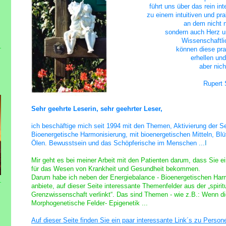
führt uns über das rein int
zu einem intuitiven und pr
an dem nicht n
sondern auch Herz un
Wissenschaftli
können diese pra
erhellen und
aber nic
Rupert 
Sehr geehrte Leserin, sehr geehrter Leser,
ich beschäftige mich seit 1994 mit den Themen,
Aktivierung der Se
Bioenergetische Harmonisierung,
mit bioenergetischen Mitteln, Bl
Ölen
.
Bewusstsein und das Schöpferische im Menschen
...I
Mir geht es bei meiner Arbeit mit den Patienten darum, dass Sie ei
für das Wesen von Krankheit und Gesundheit bekommen.
Darum habe ich neben der Energiebalance - Bioenergetischen Harm
anbiete, auf dieser Seite interessante Themenfelder aus der „spirit
Grenzwissenschaft verlinkt“.
Das sind Themen - wie z.B.: Wenn die
Morphogenetische Felder- Epigenetik ...
Auf dieser Seite finden Sie ein paar interessante Link´s zu Person